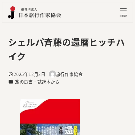
メ
イ
MENU
ン
コ
シェルパ斉藤の還暦ヒッチハ
ン
テ
イク
ン
ツ
へ
2025年12月2日
旅行作家協会
投稿日
著
カテゴリー
旅の良書・試読本から
移
者
動