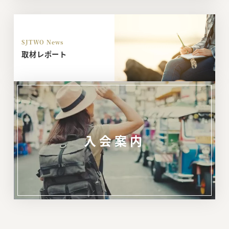
SJTWO News
取材レポート
入会案内
リ
ン