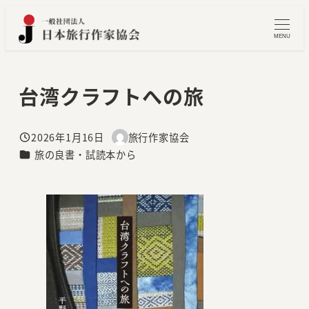
メ
イ
MENU
ン
コ
台湾クラフトへの旅
ン
テ
ン
2026年1月16日
旅行作家協会
投稿日
著
ツ
カテゴリー
旅の良書・試読本から
者
へ
移
動