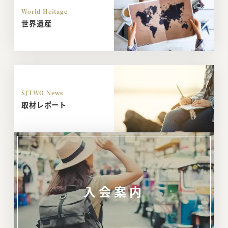
World Heitage
世界遺産
SJTWO News
取材レポート
入会案内