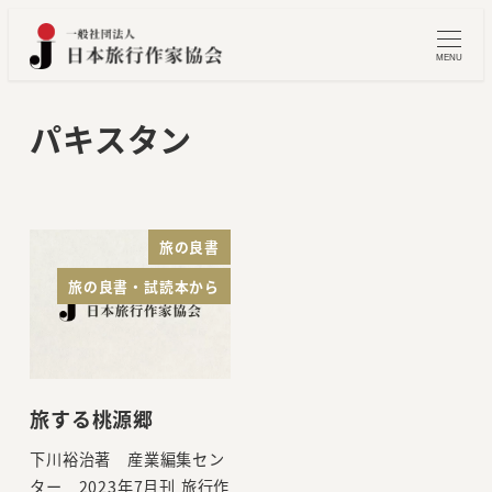
メ
イ
MENU
ン
コ
パキスタン
ン
テ
ン
ツ
旅の良書
へ
旅の良書・試読本から
移
動
旅する桃源郷
下川裕治著 産業編集セン
ター 2023年7月刊 旅行作