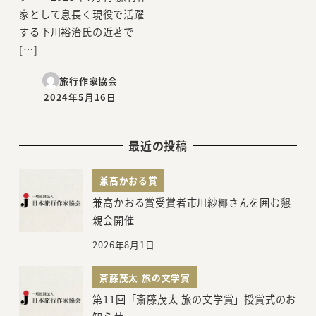
家として息長く現役で活躍
する下川裕治氏の近著で
[…]
旅行作家協会
2024年5月16日
投稿日
最近の投稿
兼高かおる賞
兼高かおる賞受賞者市川紗椰さんを囲む懇
親会開催
2026年8月1日
斎藤茂太 旅の文学賞
第11回「斎藤茂太 旅の文学賞」授賞式のお