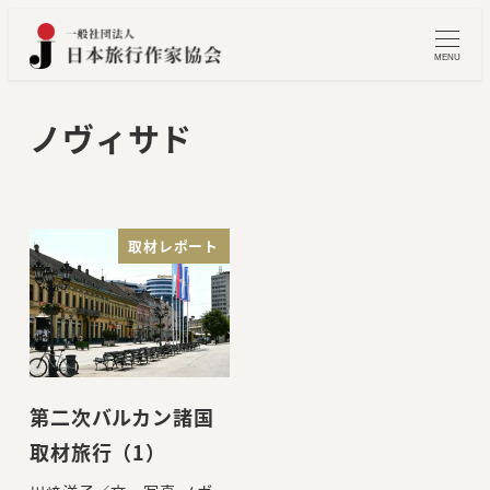
メ
イ
MENU
ン
コ
ノヴィサド
ン
テ
ン
ツ
取材レポート
へ
移
動
第二次バルカン諸国
取材旅行（1）