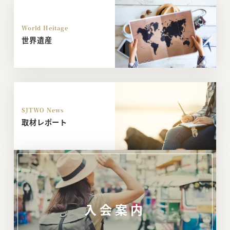
World Heitage
世界遺産
SJTWO News
取材レポート
入会案内