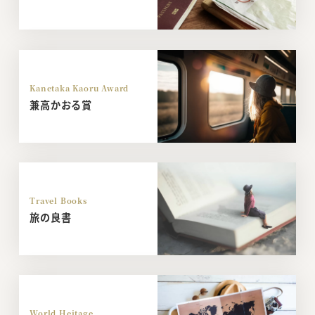
Kanetaka Kaoru Award
兼高かおる賞
Travel Books
旅の良書
World Heitage