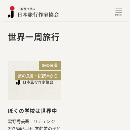
メ
イ
MENU
ン
コ
世界一周旅行
ン
テ
ン
ツ
旅の良書
へ
旅の良書・試読本から
移
動
ぼくの学校は世界中
雲野秀美著 リチェンジ
2025年6月刊 学齢前の子ど