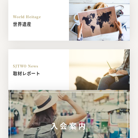
World Heitage
世界遺産
SJTWO News
取材レポート
入会案内