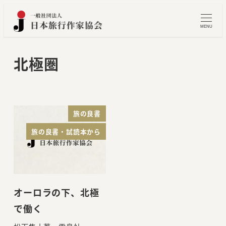
メ
イ
MENU
ン
コ
北極圏
ン
テ
ン
ツ
旅の良書
へ
旅の良書・試読本から
移
動
オーロラの下、北極
で働く