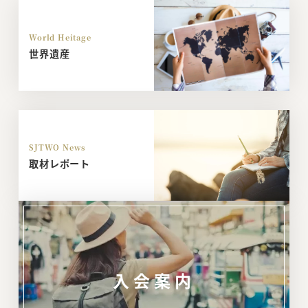
World Heitage
世界遺産
SJTWO News
取材レポート
入会案内