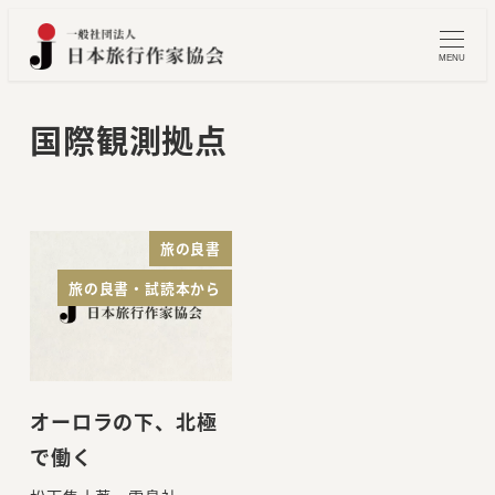
メ
イ
MENU
ン
コ
国際観測拠点
ン
テ
ン
ツ
旅の良書
へ
旅の良書・試読本から
移
動
オーロラの下、北極
で働く