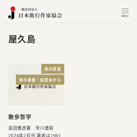
メ
イ
MENU
ン
コ
屋久島
ン
テ
ン
ツ
旅の良書
へ
旅の良書・試読本から
移
動
散歩哲学
島田雅彦著 早川書房
2024年2月刊 著者は1961