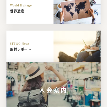
World Heitage
世界遺産
SJTWO News
取材レポート
入会案内