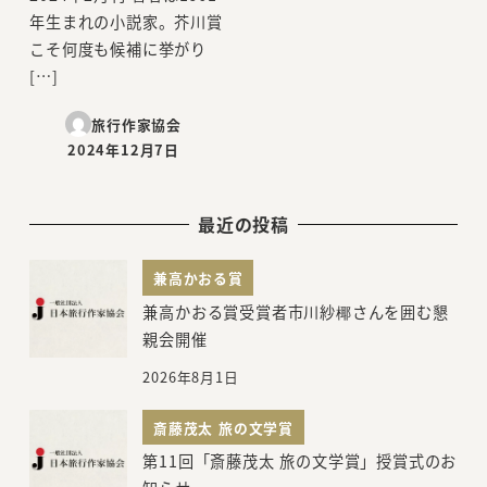
年生まれの小説家。芥川賞
こそ何度も候補に挙がり
[…]
旅行作家協会
2024年12月7日
投稿日
最近の投稿
兼高かおる賞
兼高かおる賞受賞者市川紗椰さんを囲む懇
親会開催
2026年8月1日
斎藤茂太 旅の文学賞
第11回「斎藤茂太 旅の文学賞」授賞式のお