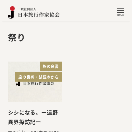
メ
イ
MENU
ン
コ
祭り
ン
テ
ン
ツ
旅の良書
へ
旅の良書・試読本から
移
動
シシになる。ー遠野
異界探訪記ー