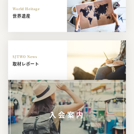
World Heitage
世界遺産
SJTWO News
取材レポート
入会案内