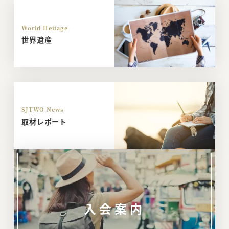
World Heitage
世界遺産
SJTWO News
取材レポート
入会案内