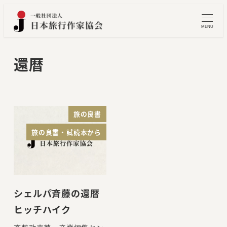
メ
イ
MENU
ン
コ
還暦
ン
テ
ン
ツ
旅の良書
へ
旅の良書・試読本から
移
動
シェルパ斉藤の還暦
ヒッチハイク