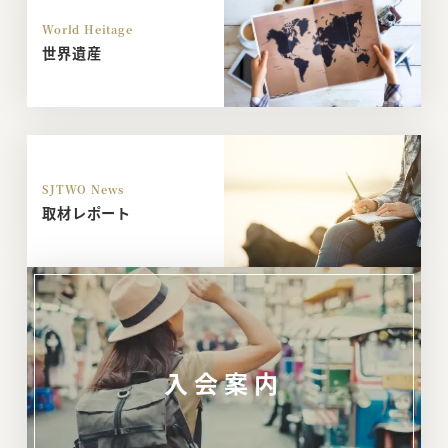
World Heitage
世界遺産
SJTWO News
取材レポート
入会案内