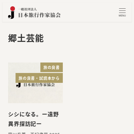
メ
イ
MENU
ン
コ
郷土芸能
ン
テ
ン
ツ
旅の良書
へ
旅の良書・試読本から
移
動
シシになる。ー遠野
異界探訪記ー