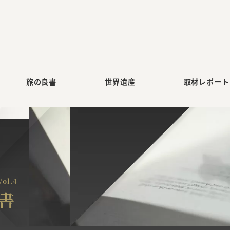
旅の良書
世界遺産
取材レポート
ol.4
書