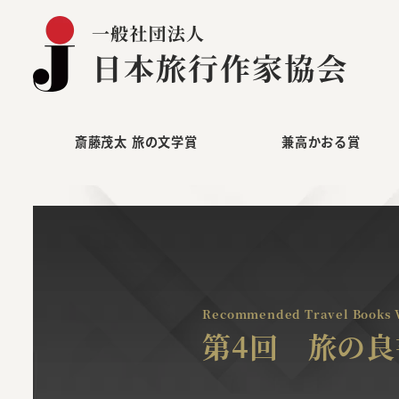
メ
イ
ン
コ
ン
テ
斎藤茂太 旅の文学賞
兼高かおる賞
ン
ツ
へ
移
動
Recommended Travel Books V
第4回 旅の良