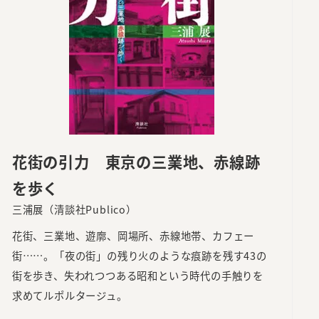
花街の引力 東京の三業地、赤線跡
を歩く
三浦展（清談社Publico）
花街、三業地、遊廓、岡場所、赤線地帯、カフェー
街……。「夜の街」の残り火のような痕跡を残す43の
街を歩き、失われつつある昭和という時代の手触りを
求めてルポルタージュ。