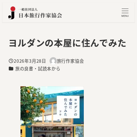
メ
イ
MENU
ン
コ
ヨルダンの本屋に住んでみた
ン
テ
ン
2026年3月28日
旅行作家協会
投稿日
著
ツ
カテゴリー
旅の良書・試読本から
者
へ
移
動