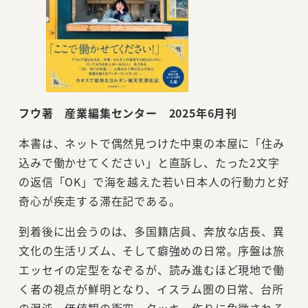
フウ著 産業編集センター 2025年6月刊
本書は、ネットで偶然見つけた中東の本屋に「住み
込みで働かせてください」と直訴し、たった2文字
の返信「OK」で海を越えた若い日本人の行動力と好
奇心が疾走する滞在記である。
到着後に出会うのは、多国籍店員、奔放な店長、異
文化の生活リズム、そして癖強めの日常。序盤は旅
エッセイの定型をなぞるが、読み進むほど現地で働
く者の視点が鮮明となり、イスラム圏の日常、台所
の混沌、価値観の衝突、クッキー作りに象徴される