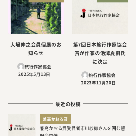
大場伸之会員個展のお
第7回日本旅行作家協会
知らせ
賞が作家の池澤夏樹氏
に決定
旅行作家協会
2025年5月13日
旅行作家協会
投稿日
2023年11月20日
投稿日
最近の投稿
兼高かおる賞
兼高かおる賞受賞者市川紗椰さんを囲む懇
親会開催