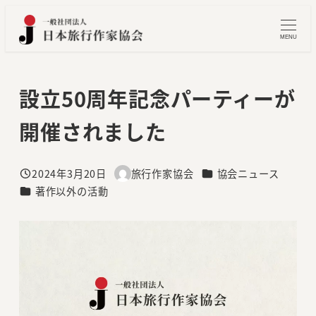
メ
イ
MENU
ン
コ
設立50周年記念パーティーが
ン
テ
開催されました
ン
ツ
へ
カテゴリー
2024年3月20日
旅行作家協会
協会ニュース
投稿日
著
カテゴリー
著作以外の活動
移
者
動