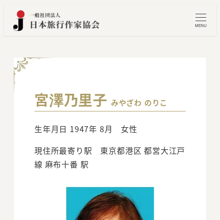
メ
イ
MENU
ン
コ
ン
テ
ン
宮澤乃里子
みやざわ のりこ
ツ
へ
生年月日 1947年 8月 女性
移
動
現住所最寄り駅 東京都港区 都営大江戸
線 麻布十番 駅