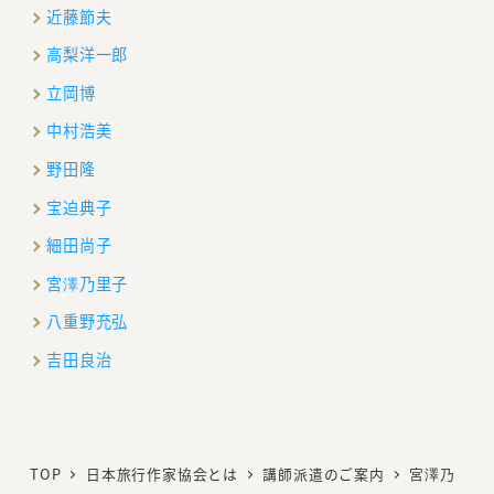
近藤節夫
高梨洋一郎
立岡博
中村浩美
野田隆
宝迫典子
細田尚子
宮澤乃里子
八重野充弘
吉田良治
TOP
日本旅行作家協会とは
講師派遣のご案内
宮澤乃