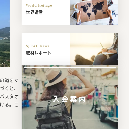
World Heitage
世界遺産
SJTWO News
取材レポート
の道をぐ
づくと、
バスタオ
入会案内
ける。こ