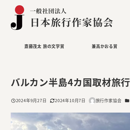
メ
イ
ン
コ
ン
テ
斎藤茂太 旅の文学賞
兼高かおる賞
ン
ツ
へ
バルカン半島4カ国取材旅行
移
動
カ
2024年9月27日
2024年10月7日
旅行作家協会
投稿日
更新日
著
者