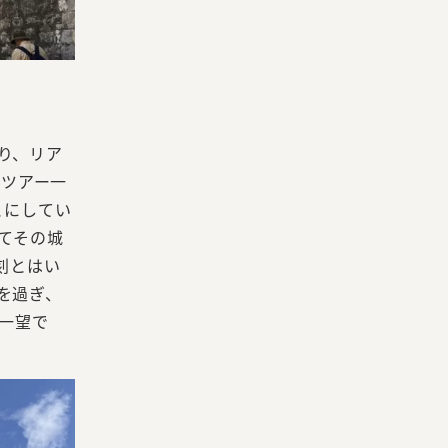
り、リア
ンツアー一
とにしてい
てその城
刻とはい
を過ぎ、
一望で