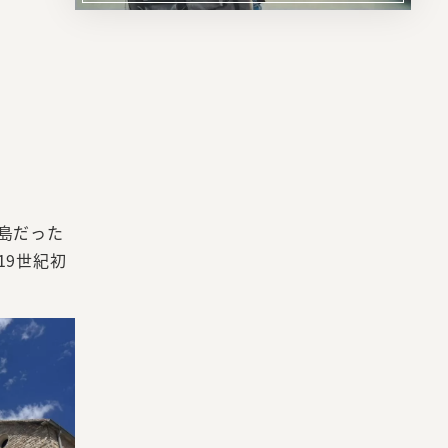
リ
ン
ク
島だった
19世紀初