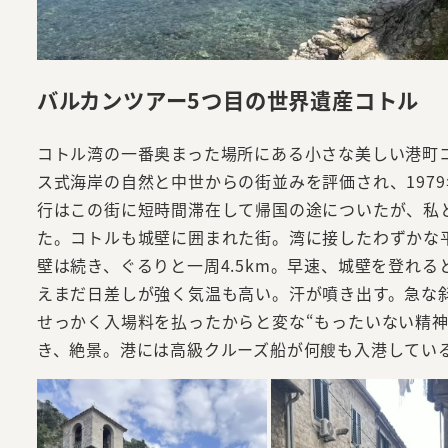
バルカンツアー5つ目の世界遺産コトル
コトル湾の一番奥まった場所にある小さな美しい港町
ス式海岸の自然と中世からの街並みを評価され、197
行はこの街に短時間滞在して帰国の途についたが、私と
た。コトルも城壁に囲まれた街。湾に接したわずかな
壁は続き、ぐるりと一周4.5km。早速、城壁を登れ
えまだ日差しが強く気温も高い。汗が噴き出す。急な
せっかく入場料を払ったからと変な“もったいない精
き、絶景。港には高級クルーズ船が何艘も入港してい