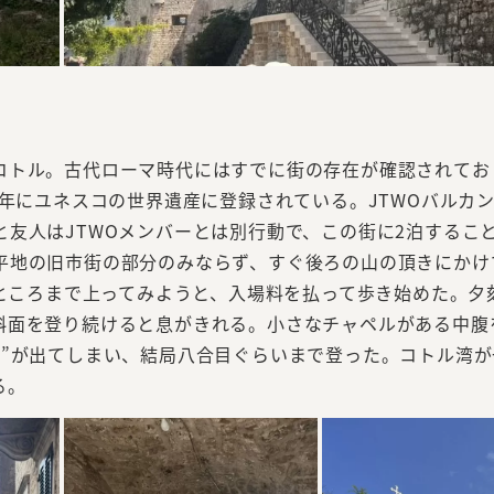
コトル。古代ローマ時代にはすでに街の存在が確認されてお
9年にユネスコの世界遺産に登録されている。JTWOバルカ
友人はJTWOメンバーとは別行動で、この街に2泊するこ
平地の旧市街の部分のみならず、すぐ後ろの山の頂きにかけ
るところまで上ってみようと、入場料を払って歩き始めた。夕
斜面を登り続けると息がきれる。小さなチャペルがある中腹
神”が出てしまい、結局八合目ぐらいまで登った。コトル湾が
る。