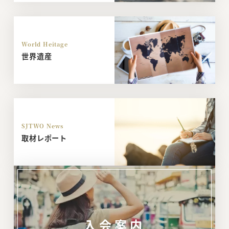
World Heitage
世界遺産
SJTWO News
取材レポート
入会案内