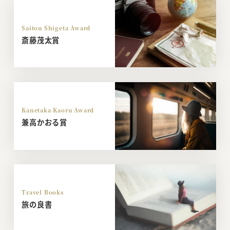
Saitou Shigeta Award
斎藤茂太賞
Kanetaka Kaoru Award
兼高かおる賞
Travel Books
旅の良書