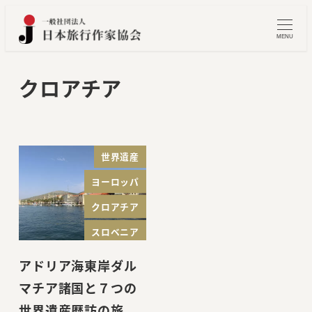
メ
イ
MENU
ン
コ
クロアチア
ン
テ
ン
ツ
世界遺産
へ
ヨーロッパ
移
クロアチア
動
スロベニア
アドリア海東岸ダル
マチア諸国と７つの
世界遺産歴訪の旅