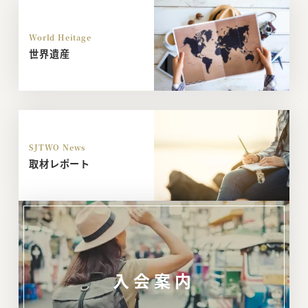
World Heitage
世界遺産
SJTWO News
取材レポート
入会案内