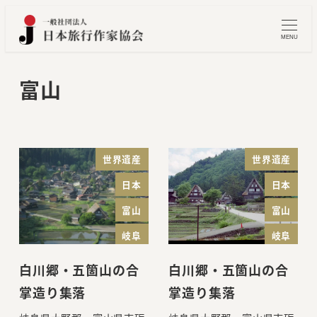
メ
イ
MENU
ン
コ
富山
ン
テ
ン
ツ
世界遺産
世界遺産
へ
日本
日本
移
富山
富山
動
岐阜
岐阜
白川郷・五箇山の合
白川郷・五箇山の合
掌造り集落
掌造り集落