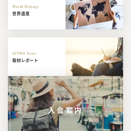
World Heitage
世界遺産
SJTWO News
取材レポート
入会案内