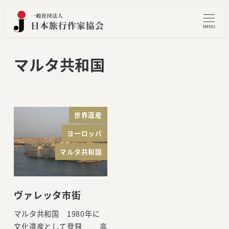
メ
イ
MENU
ン
コ
マルタ共和国
ン
テ
ン
ツ
世界遺産
へ
ヨーロッパ
移
マルタ共和国
動
ヴァレッタ市街
マルタ共和国 1980年に
文化遺産として登録 高