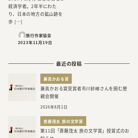
経済学者。2年半にわた
り、日本の地方の鉱山跡を
歩 […]
旅行作家協会
2023年11月19日
投稿日
最近の投稿
兼高かおる賞
兼高かおる賞受賞者市川紗椰さんを囲む懇
親会開催
2026年8月1日
斎藤茂太 旅の文学賞
第11回「斎藤茂太 旅の文学賞」授賞式のお