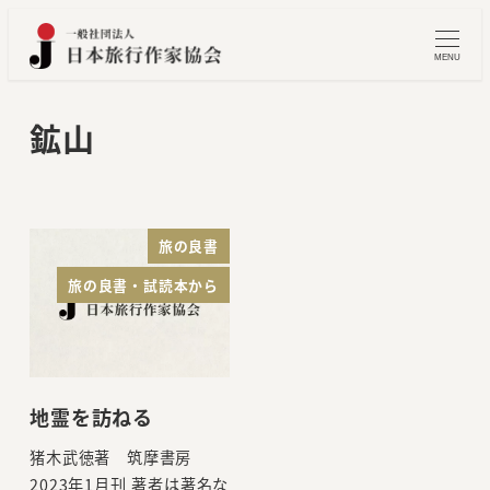
メ
イ
MENU
ン
コ
鉱山
ン
テ
ン
ツ
旅の良書
へ
旅の良書・試読本から
移
動
地霊を訪ねる
猪木武徳著 筑摩書房
2023年1月刊 著者は著名な