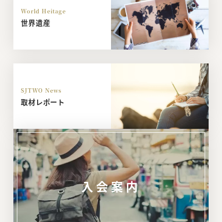
World Heitage
世界遺産
SJTWO News
取材レポート
入会案内