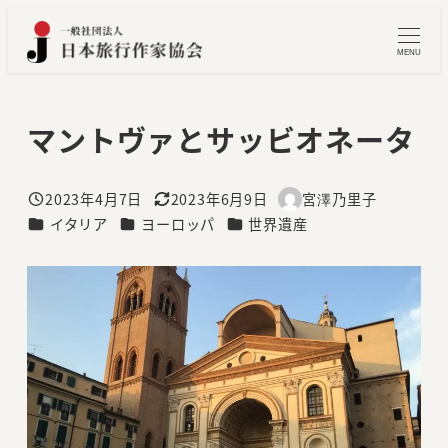
メ
イ
MENU
ン
コ
マントヴァとサッビオネータ
ン
テ
ン
2023年4月7日
2023年6月9日
宮澤乃里子
投稿日
更新日
著
ツ
カテゴリー
カテゴリー
カテゴリー
イタリア
ヨーロッパ
世界遺産
者
へ
移
動