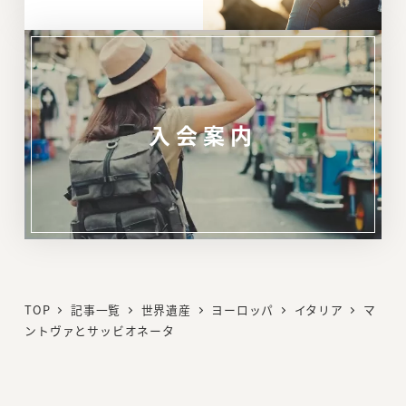
入会案内
リ
ン
ク
TOP
記事一覧
世界遺産
ヨーロッパ
イタリア
マ
ントヴァとサッビオネータ