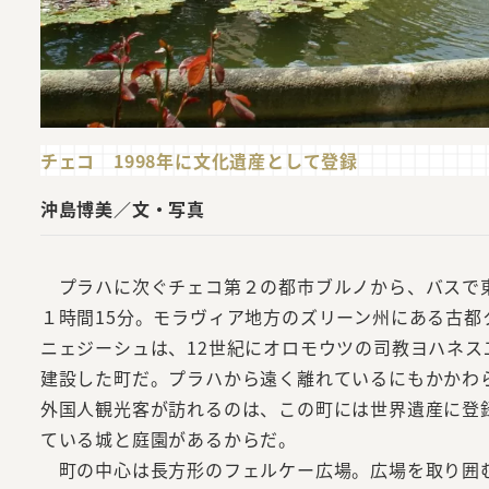
チェコ 1998年に文化遺産として登録
沖島博美／文・写真
プラハに次ぐチェコ第２の都市ブルノから、バスで
１時間15分。モラヴィア地方のズリーン州にある古都
ニェジーシュは、12世紀にオロモウツの司教ヨハネス
建設した町だ。プラハから遠く離れているにもかかわ
外国人観光客が訪れるのは、この町には世界遺産に登
ている城と庭園があるからだ。
町の中心は長方形のフェルケー広場。広場を取り囲