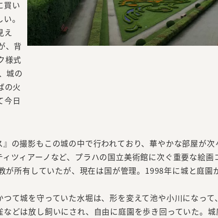
に買い
しい。
見え
が、背
ク様式
、城の
ばの火
て今日
』の撮影もこの城の中で行われており、華やかな部屋が次
ティツィアーノなど、プラハの国立美術館に次ぐ重要な絵画
司教が所有していたが、現在は国が管理。1998年に城と庭園
つて城を守っていた水堀は、形を変えて池や小川になって
雀などは放し飼いにされ、自由に庭園を歩き回っていた。城庭