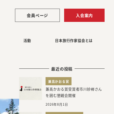
会員ページ
入会案内
活動
日本旅行作家協会とは
最近の投稿
兼高かおる賞
兼高かおる賞受賞者市川紗椰さん
を囲む懇親会開催
2026年8月1日