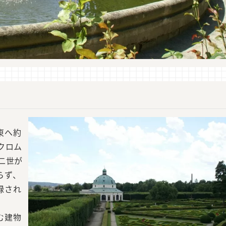
東へ約
クロム
二世が
らず、
録され
む建物