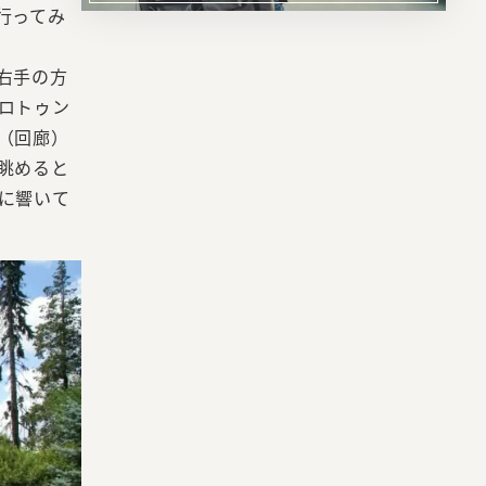
行ってみ
リ
ン
右手の方
ク
ロトゥン
（回廊）
眺めると
に響いて