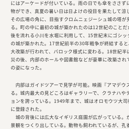
にはアーケードが付いている。雨の日でも傘をささず
物ができ、真夏の暑い日は日よけの役目を果たして涼
その広場の角に、目指すクロムニェジーシュ城の塔が
る。町の中に最初の城が築かれたのは12世紀のことだ
後を流れる小川を水堀に利用して、15世紀末にゴシッ
の城が築かれた。17世紀前半の30年戦争が終結すると
大改築が行われて、バロック様式に変わる。18世紀半
災の後、内部のホールや図書館などが豪華に改築され
の姿になった。
内部はガイドツアーで見学が可能。映画『アマデウス
る。城内最大の見どころはギャラリーで、クラナハや
ョンを誇っている。1949年まで、城はオロモウツ大
に登録された。
城の背後には広大なイギリス庭園が広がっている。か
景観をつくり出している。動物も飼われているが、孔