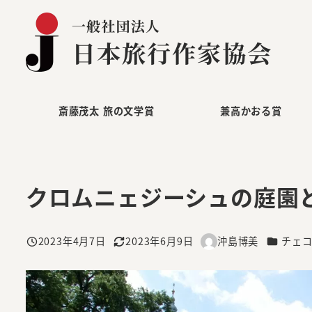
メ
イ
ン
コ
ン
テ
斎藤茂太 旅の文学賞
兼高かおる賞
ン
ツ
へ
クロムニェジーシュの庭園
移
動
カテゴリ
2023年4月7日
2023年6月9日
沖島博美
チェ
投稿日
更新日
著
者