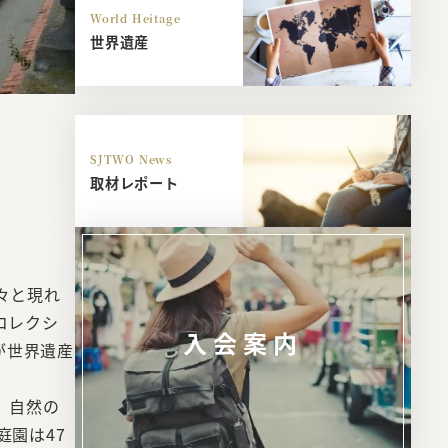
World Heitage
世界遺産
SJTWO News
取材レポート
々と現れ
コレクシ
入会案内
が世界遺産
、自然の
園は47