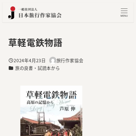
メ
イ
MENU
ン
コ
草軽電鉄物語
ン
テ
ン
2024年4月23日
旅行作家協会
投稿日
著
ツ
カテゴリー
旅の良書・試読本から
者
へ
移
動