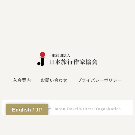
入会案内
お問い合わせ
プライバシーポリシー
Copyright (C)2000～ Japan Travel Writers' Organization
English / JP