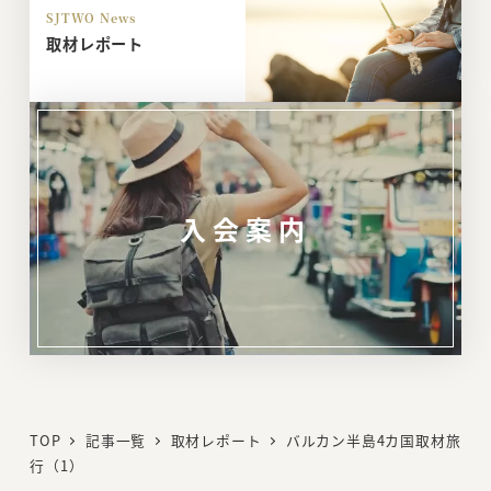
SJTWO News
取材レポート
入会案内
リ
ン
ク
TOP
記事一覧
取材レポート
バルカン半島4カ国取材旅
行（1）