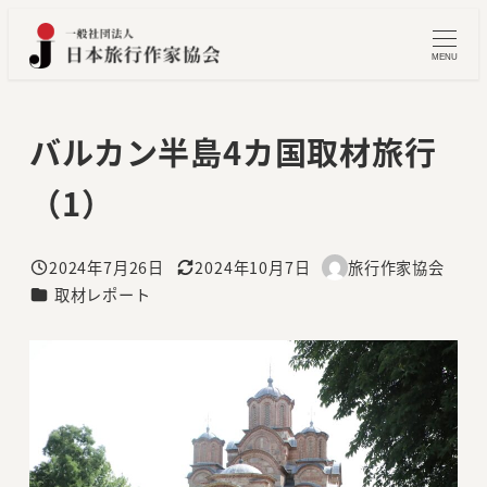
メ
イ
MENU
ン
コ
バルカン半島4カ国取材旅行
ン
テ
（1）
ン
ツ
へ
2024年7月26日
2024年10月7日
旅行作家協会
投稿日
更新日
著
カテゴリー
取材レポート
移
者
動