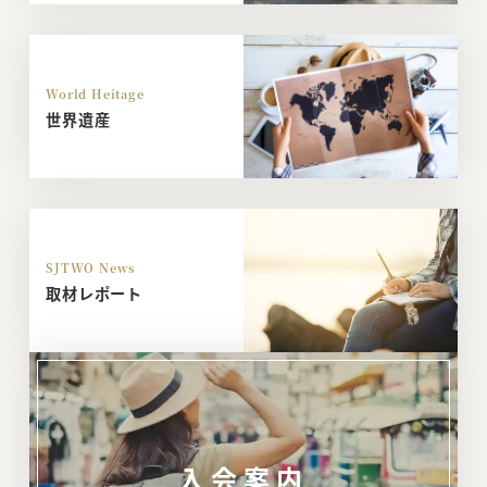
World Heitage
世界遺産
SJTWO News
取材レポート
入会案内