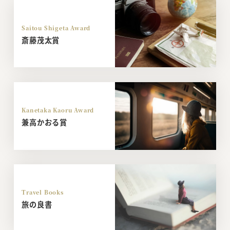
Saitou Shigeta Award
斎藤茂太賞
Kanetaka Kaoru Award
兼高かおる賞
Travel Books
旅の良書