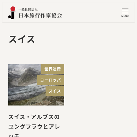
メ
イ
MENU
ン
コ
スイス
ン
テ
ン
ツ
世界遺産
へ
ヨーロッパ
移
スイス
動
スイス・アルプスの
ユングフラウとアレ
ッチ