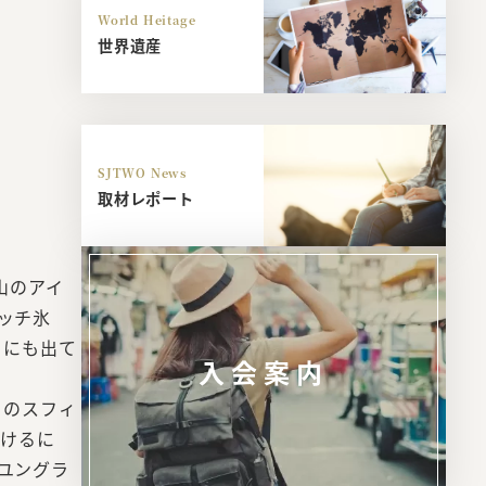
World Heitage
世界遺産
SJTWO News
取材レポート
山のアイ
レッチ氷
」にも出て
入会案内
）のスフィ
届けるに
ユングラ