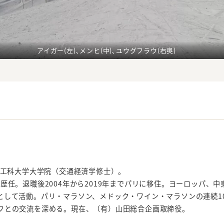
アイガー(左)､メンヒ(中)､ユウグフラウ(右奥)
ツ工科大学大学院（交通経済学修士）。
歴任。退職後2004年から2019年までパリに移住。ヨーロッパ、中
として活動。パリ・マラソン、メドック・ワイン・マラソンの連続1
フとの交流を深める。現在、（有）山田総合企画取締役。