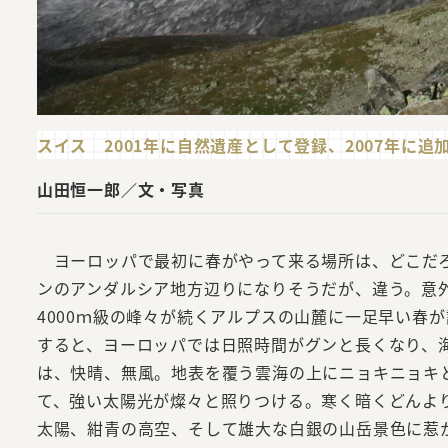
スイス 2001年に自然遺産として登録、2007年に
山田恒一郎／文・写真
ヨーロッパで最初に春がやって来る場所は、どこだ
ンのアンダルシア地方辺りになりそうだが、違う。意
4000ｍ級の峰々が続くアルプスの山麓に一足早い春
すると、ヨーロッパでは日照時間がグンと長くなり、海
は、快晴、無風。地表を覆う雲海の上にニョキニョキ
て、強い太陽光が燦々と照りつける。寒く暗くどんよ
太陽、紺青の高空、そして雄大な白銀の山岳景色に惹