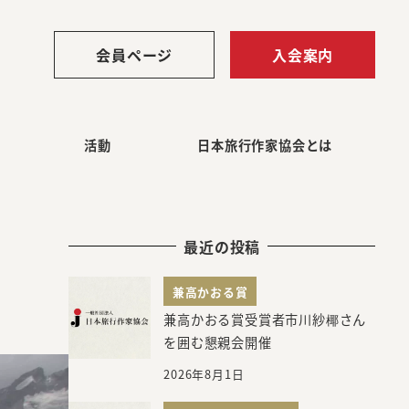
会員ページ
入会案内
活動
日本旅行作家協会とは
最近の投稿
兼高かおる賞
兼高かおる賞受賞者市川紗椰さん
を囲む懇親会開催
2026年8月1日