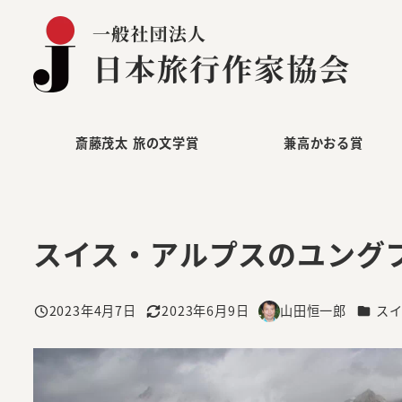
メ
イ
ン
コ
ン
テ
斎藤茂太 旅の文学賞
兼高かおる賞
ン
ツ
へ
スイス・アルプスのユング
移
動
カテゴ
2023年4月7日
2023年6月9日
山田恒一郎
ス
投稿日
更新日
著
者