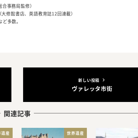
総合事務局監修）
wers」（大修館書店、英語教育誌12回連載）
など多数。
新しい投稿
ヴァレッタ市街
関連記事
界遺産
世界遺産