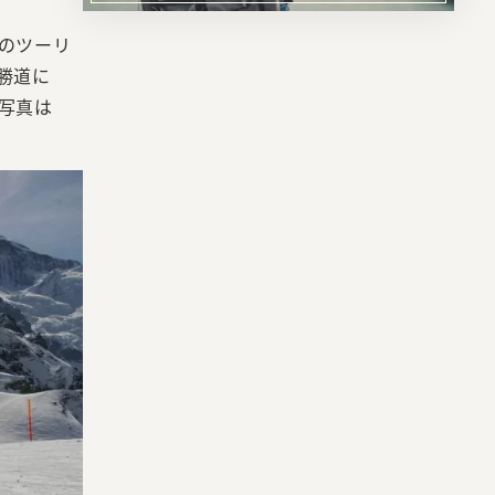
リ
のツーリ
ン
勝道に
ク
写真は