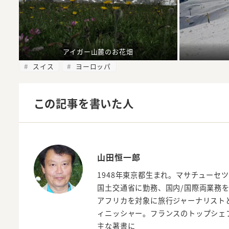
アイガー山麓のお花畑
スイス
ヨーロッパ
この記事を書いた人
山田恒一郎
1948年東京都生まれ。マサチューセ
国土交通省に勤務、国内/国際両業務を
アフリカを対象に旅行ジャーナリスト
ィニッシャー。フランスのトップシェ
主な著書に