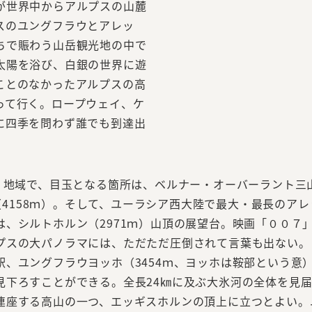
が世界中からアルプスの山麓
スのユングフラウとアレッ
ちで賑わう山岳観光地の中で
太陽を浴び、白銀の世界に遊
ことのなかったアルプスの高
って行く。ロープウェイ、ケ
に四季を問わず誰でも到達出
」地域で、目玉となる箇所は、ベルナー・オーバーラント三
ウ（4158ｍ）。そして、ユーラシア西大陸で最大・最長のア
、シルトホルン（2971ｍ）山頂の展望台。映画「００７
プスの大パノラマには、ただただ圧倒されて言葉も出ない。
、ユングフラウヨッホ（3454ｍ、ヨッホは鞍部という意
見下ろすことができる。全長24㎞に及ぶ大氷河の全体を見
連座する高山の一つ、エッギスホルンの頂上に立つとよい。