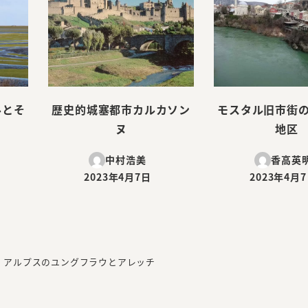
ルとそ
歴史的城塞都市カルカソン
モスタル旧市街
ヌ
地区
中村浩美
香高英
2023年4月7日
2023年4月
投稿日
投稿日
・アルプスのユングフラウとアレッチ