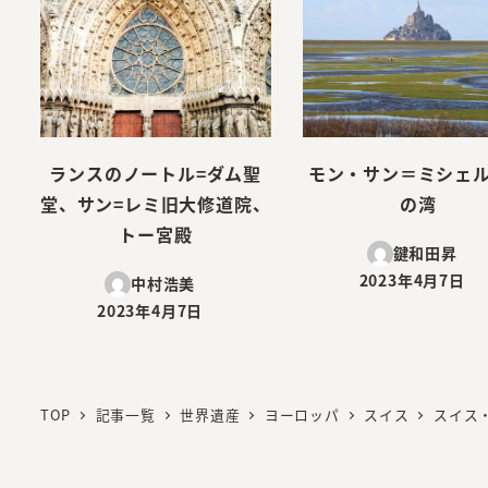
ランスのノートル=ダム聖
モン・サン＝ミシェ
堂、サン=レミ旧大修道院、
の湾
トー宮殿
鍵和田昇
2023年4月7日
中村浩美
投稿日
2023年4月7日
投稿日
TOP
記事一覧
世界遺産
ヨーロッパ
スイス
スイス