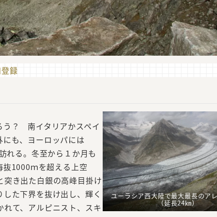
追加登録
ろう？ 南イタリアかスペイ
外にも、ヨーロッパには
が訪れる。冬至から１か月も
抜1000ｍを超える上空
と突き出た白銀の高峰目掛け
りした下界を抜け出し、輝く
ユーラシア西大陸で最大最長のアレッチ氷河
（延長24㎞）
かれて、アルピニスト、スキ