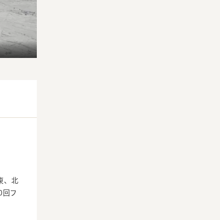
東、北
0回フ