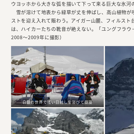
ウヨッホから大きな弧を描いて下って来る巨大な氷河
雪が溶けて地表から緑草が丈を伸ばし、高山植物が咲
ストを迎え入れて賑わう。アイガー山麓、フィルスト
は、ハイカーたちの靴音が絶えない。「ユングフラウ
2008～2009年に撮影）
白銀の世界で強い日射しを浴びて昼寝