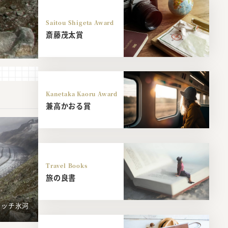
Saitou Shigeta Award
斎藤茂太賞
Kanetaka Kaoru Award
兼高かおる賞
Travel Books
旅の良書