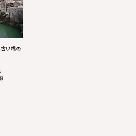
の古い橋の
明
7日