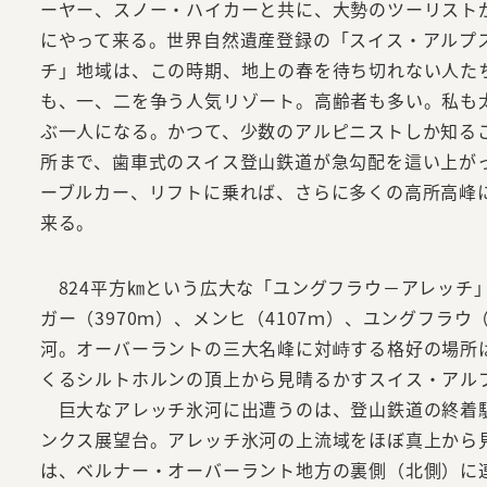
ーヤー、スノー・ハイカーと共に、大勢のツーリスト
にやって来る。世界自然遺産登録の「スイス・アルプ
チ」地域は、この時期、地上の春を待ち切れない人た
も、一、二を争う人気リゾート。高齢者も多い。私も
ぶ一人になる。かつて、少数のアルピニストしか知る
所まで、歯車式のスイス登山鉄道が急勾配を這い上が
ーブルカー、リフトに乗れば、さらに多くの高所高峰
来る。
824平方㎞という広大な「ユングフラウ－アレッチ
ガー（3970ｍ）、メンヒ（4107ｍ）、ユングフラ
河。オーバーラントの三大名峰に対峙する格好の場所は
くるシルトホルンの頂上から見晴るかすスイス・アル
巨大なアレッチ氷河に出遭うのは、登山鉄道の終着駅
ンクス展望台。アレッチ氷河の上流域をほぼ真上から
は、ベルナー・オーバーラント地方の裏側（北側）に