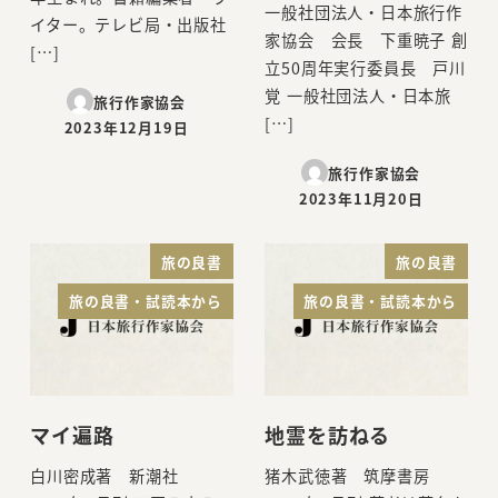
一般社団法人・日本旅行作
イター。テレビ局・出版社
家協会 会長 下重暁子 創
[…]
立50周年実行委員長 戸川
覚 一般社団法人・日本旅
旅行作家協会
[…]
2023年12月19日
投稿日
旅行作家協会
2023年11月20日
投稿日
旅の良書
旅の良書
旅の良書・試読本から
旅の良書・試読本から
マイ遍路
地霊を訪ねる
白川密成著 新潮社
猪木武徳著 筑摩書房