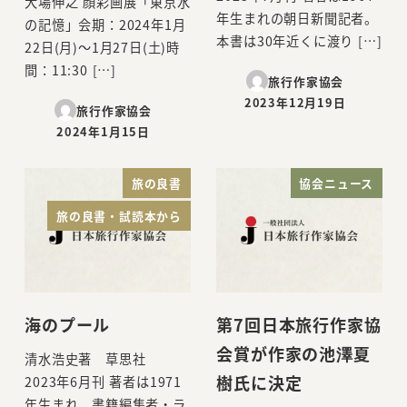
大場伸之 顔彩画展「東京水
年生まれの朝日新聞記者。
の記憶」会期：2024年1月
本書は30年近くに渡り […]
22日(月)～1月27日(土)時
間：11:30 […]
旅行作家協会
2023年12月19日
旅行作家協会
投稿日
2024年1月15日
投稿日
旅の良書
協会ニュース
旅の良書・試読本から
海のプール
第7回日本旅行作家協
会賞が作家の池澤夏
清水浩史著 草思社
樹氏に決定
2023年6月刊 著者は1971
年生まれ。書籍編集者・ラ