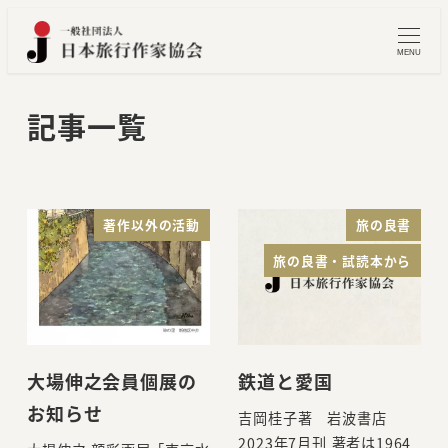
メ
イ
MENU
ン
コ
記事一覧
ン
テ
ン
ツ
著作以外の活動
旅の良書
へ
旅の良書・試読本から
移
動
大場伸之会員個展の
鉄道と愛国
お知らせ
吉岡桂子著 岩波書店
2023年7月刊 著者は1964