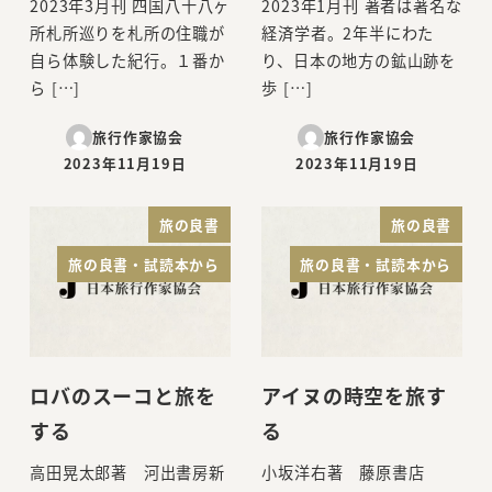
2023年3月刊 四国八十八ヶ
2023年1月刊 著者は著名な
所札所巡りを札所の住職が
経済学者。2年半にわた
自ら体験した紀行。１番か
り、日本の地方の鉱山跡を
ら […]
歩 […]
旅行作家協会
旅行作家協会
2023年11月19日
2023年11月19日
投稿日
投稿日
旅の良書
旅の良書
旅の良書・試読本から
旅の良書・試読本から
ロバのスーコと旅を
アイヌの時空を旅す
する
る
高田晃太郎著 河出書房新
小坂洋右著 藤原書店