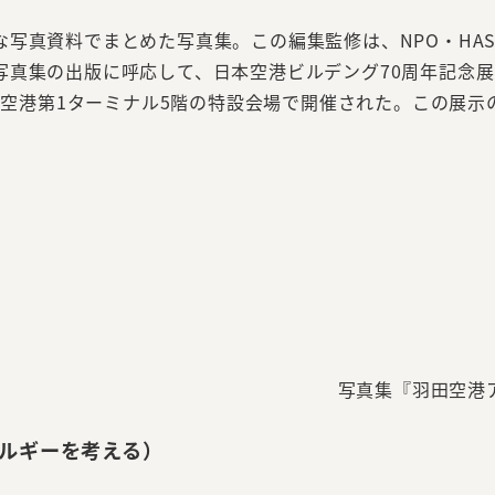
写真資料でまとめた写真集。この編集監修は、NPO・HA
の出版に呼応して、日本空港ビルデング70周年記念展として「H
田空港第1ターミナル5階の特設会場で開催された。この展示
写真集『羽田空港ア
ネルギーを考える）