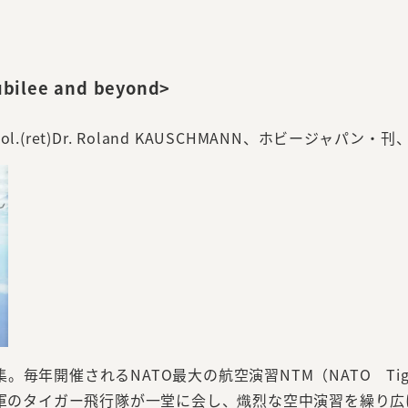
bilee and beyond>
t by Col.(ret)Dr. Roland KAUSCHMANN、ホビージャパ
開催されるNATO最大の航空演習NTM（NATO Tiger
海軍のタイガー飛行隊が一堂に会し、熾烈な空中演習を繰り