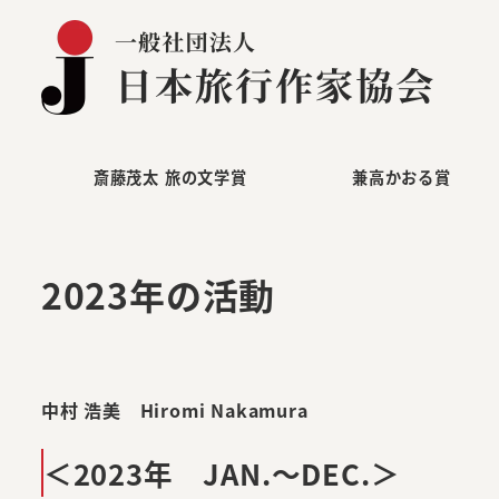
メ
イ
ン
コ
ン
テ
斎藤茂太 旅の文学賞
兼高かおる賞
ン
ツ
へ
2023年の活動
移
動
中村 浩美 Hiromi Nakamura
＜2023年 JAN.～DEC.＞